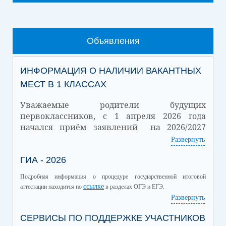
Объявления
ИНФОРМАЦИЯ О НАЛИЧИИ ВАКАНТНЫХ
МЕСТ В 1 КЛАССАХ
Уважаемые родители будущих
первоклассников, с 1 апреля 2026 года
начался приём заявлений на 2026/2027
учебный год.
Развернуть
Количество
ГИА - 2026
Количество
Дата
зачисленных
вакантных мест
обучающихся
Подробная информация о процедуре государственной итоговой
01.07.2026
32
18
ссылке
аттестации находится по
в разделах ОГЭ и ЕГЭ.
Подробная информация о Приеме обучающихся в школу находится
Развернуть
ссылке
по
.
СЕРВИСЫ ПО ПОДДЕРЖКЕ УЧАСТНИКОВ