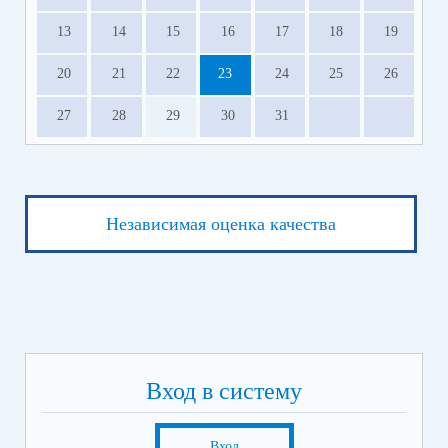
Получите страховые выплаты от АО «СОГАЗ»
13
14
15
16
17
18
19
Оформите кредитные каникулы
Прекратите или приостановите ИП участника
20
21
22
23
24
25
26
СВО
27
28
29
30
31
Сервисы поддержки для участников СВО и членов их
семей.pdf
(скачать)
(посмотреть)
Независимая оценка качества
Вход в систему
Вход