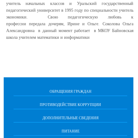
учитель начальных классов
и
Уральский
государственный
педагогический
университет
в 1995 году по специальности учитель
экономики.
Свою
педагогическую любовь к
профессии
передала
дочерям, Ирине и Ольге. Соколова Ольга
Александровна
в
данный
момент
работает
в МКОУ Байновская
школа учителем математики
и
информатики
ОБРАЩЕНИЯ ГРАЖДАН
ПРОТИВОДЕЙСТВИЕ КОРРУПЦИИ
ДОПОЛНИТЕЛЬНЫЕ СВЕДЕНИЯ
ПИТАНИЕ