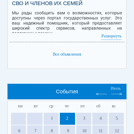
СВО И ЧЛЕНОВ ИХ СЕМЕЙ
Мы рады сообщить вам о возможностях, которые
доступны через портал государственных услуг. Это
ваш надежный помощник, который предоставляет
широкий спектр сервисов, направленных на
поддержку и помощь.
Развернуть
Персональная помощь уволенным с военной службы
ветеранам и инвалидам боевых действий - участникам
Все объявления
специальной военной операции (СВО), семьям
погибших бойцов.
Вся информация об услугах, полагающихся мерах
поддержки и помощи для участников специальной
военной операции (СВО) и членов их семей
Июль
События
Какие меры поддержки интересуют вас
Узнайте о мерах поддержки
пн
вт
ср
чт
пт
сб
вс
Получите справку об участии в СВО
1
2
3
4
5
Посетите культурные мероприятия
Получите помощь от фонда "Защитники
6
7
8
9
10
11
12
Отечества"