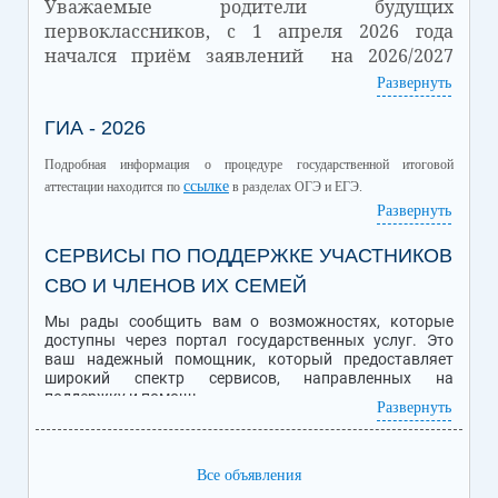
Уважаемые родители будущих
первоклассников, с 1 апреля 2026 года
начался приём заявлений на 2026/2027
учебный год.
Развернуть
Количество
ГИА - 2026
Количество
Дата
зачисленных
вакантных мест
обучающихся
Подробная информация о процедуре государственной итоговой
01.07.2026
32
18
ссылке
аттестации находится по
в разделах ОГЭ и ЕГЭ.
Подробная информация о Приеме обучающихся в школу находится
Развернуть
ссылке
по
.
СЕРВИСЫ ПО ПОДДЕРЖКЕ УЧАСТНИКОВ
СВО И ЧЛЕНОВ ИХ СЕМЕЙ
Мы рады сообщить вам о возможностях, которые
доступны через портал государственных услуг. Это
ваш надежный помощник, который предоставляет
широкий спектр сервисов, направленных на
поддержку и помощь.
Развернуть
Персональная помощь уволенным с военной службы
ветеранам и инвалидам боевых действий - участникам
Все объявления
специальной военной операции (СВО), семьям
погибших бойцов.