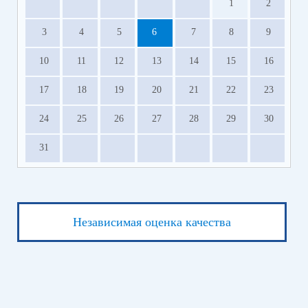
1
2
Посетите культурные мероприятия
Получите помощь от фонда "Защитники
3
4
5
6
7
8
9
Отечества"
Получите страховые выплаты от АО «СОГАЗ»
10
11
12
13
14
15
16
Оформите кредитные каникулы
Прекратите или приостановите ИП участника
17
18
19
20
21
22
23
СВО
24
25
26
27
28
29
30
Сервисы поддержки для участников СВО и членов их
семей.pdf
(скачать)
(посмотреть)
31
Независимая оценка качества