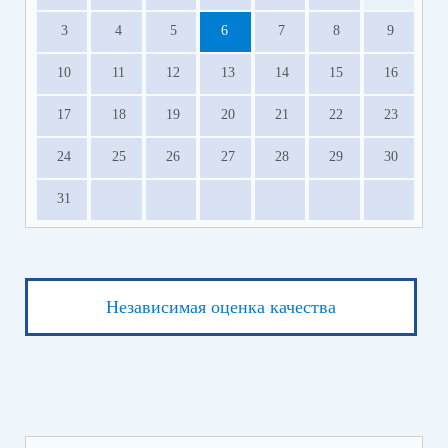
Получите помощь от фонда "Защитники
3
4
5
6
7
8
9
Отечества"
Получите страховые выплаты от АО «СОГАЗ»
10
11
12
13
14
15
16
Оформите кредитные каникулы
Прекратите или приостановите ИП участника
17
18
19
20
21
22
23
СВО
24
25
26
27
28
29
30
Сервисы поддержки для участников СВО и членов их
семей.pdf
(скачать)
(посмотреть)
31
Независимая оценка качества