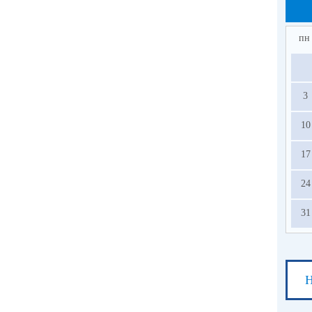
по
вое
се
пн
Как
3
10
17
24
31
Н
СВ