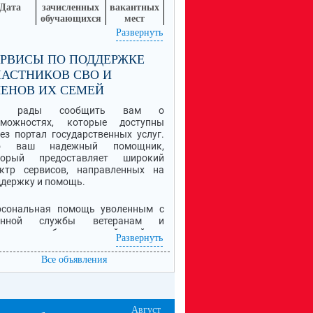
Дата
зачисленных
вакантных
обучающихся
мест
.07.2026
32
18
Развернуть
робная информация о Приеме обучающихся в
РВИСЫ ПО ПОДДЕРЖКЕ
ссылке
лу находится по
.
АСТНИКОВ СВО И
ЕНОВ ИХ СЕМЕЙ
ы рады сообщить вам о
зможностях, которые доступны
ез портал государственных услуг.
о ваш надежный помощник,
торый предоставляет широкий
ектр сервисов, направленных на
держку и помощь.
рсональная помощь уволенным с
енной службы ветеранам и
валидам боевых действий -
Развернуть
астникам специальной военной
ерации (СВО), семьям погибших
Все объявления
цов.
я информация об услугах,
лагающихся мерах поддержки и
Август