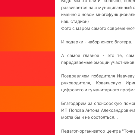
Ведь мы хотели и, конечно, поде
развивается наш муниципальный о
именно о новом многофункциональн
наш стадион)
Фото с мэром самого современно
И подарки - набор юного блогера.
А самое главное - это те, са
передаваемые эмоции участников
Поздравляем победителя Ивачеву
руководителя, Ковальскую Ири
цифрового и гуманитарного профи
Благодарим за спонсорскую помо
ИП Попова Антона Александровича,
могла бы и не состояться...
Педагог-организатор центра "Точк