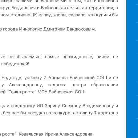
лились нашими впечатлениями о том, как интенсивно
круг Богданович и Байновская сельская территория, а
ом стадионе. (К слову, жюри, сказало, что купили бы
го города Иннополис Дмитрием Вандюковым.
мые незабываемые, самые неожиданные, ничем не
-победителей!
 Надежду, ученицу 7 А класса Байновской СОШ и её
ну Александровну, педагога центра образования
лей "Точка роста" МОУ Байновская СОШ.
щь и поддержку ИП Зорину Снежану Владимировну и
 без вас бы поездка на конкурс в столицу Татарстана
а роста" Ковальская Ирина Александровна.