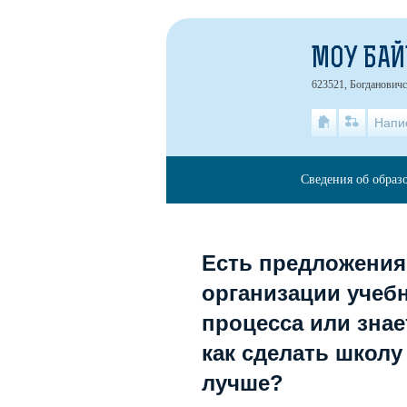
МОУ БАЙ
623521, Богдановичск
Напи
Сведения об образ
Есть предложения
организации учеб
процесса или знае
как сделать школу
лучше?