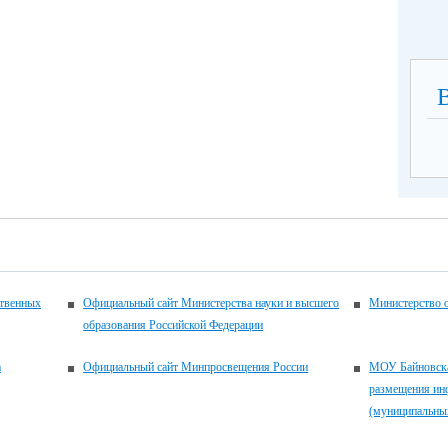
(по
ственных
Официальный сайт Министерства науки и высшего
Министерство 
образования Российской Федерации
а
Официальный сайт Минпросвещения России
МОУ Байновска
размещения ин
(муниципальны