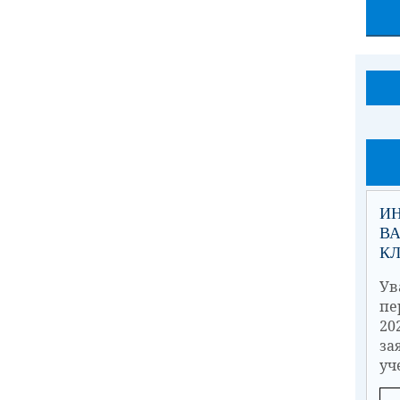
И
ВА
К
Ув
пе
20
з
уч