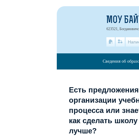
МОУ БАЙ
623521, Богдановичск
Напи
Сведения об образ
Есть предложения
организации учеб
процесса или знае
как сделать школу
лучше?