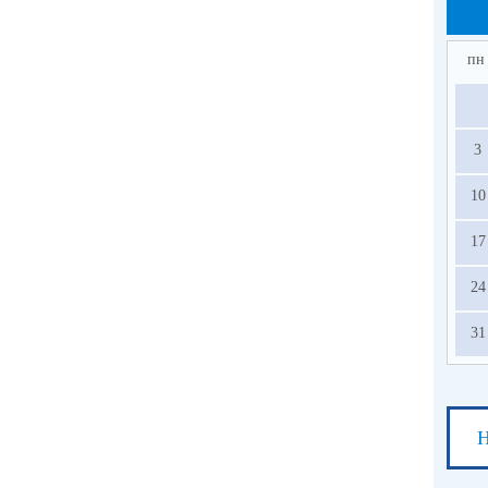
по
вое
се
пн
Как
3
10
17
24
31
Н
СВ