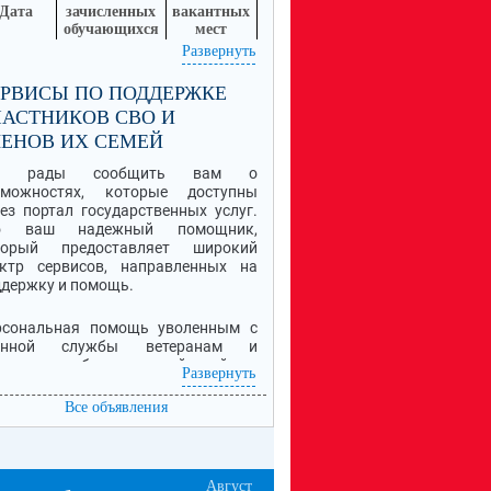
Дата
зачисленных
вакантных
обучающихся
мест
.07.2026
32
18
Развернуть
робная информация о Приеме обучающихся в
РВИСЫ ПО ПОДДЕРЖКЕ
ссылке
лу находится по
.
АСТНИКОВ СВО И
ЕНОВ ИХ СЕМЕЙ
ы рады сообщить вам о
зможностях, которые доступны
ез портал государственных услуг.
о ваш надежный помощник,
торый предоставляет широкий
ектр сервисов, направленных на
держку и помощь.
рсональная помощь уволенным с
енной службы ветеранам и
валидам боевых действий -
Развернуть
астникам специальной военной
ерации (СВО), семьям погибших
Все объявления
цов.
я информация об услугах,
лагающихся мерах поддержки и
Август