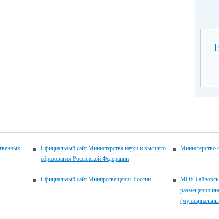
(по
ственных
Официальный сайт Министерства науки и высшего
Министерство 
образования Российской Федерации
а
Официальный сайт Минпросвещения России
МОУ Байновска
размещения ин
(муниципальны