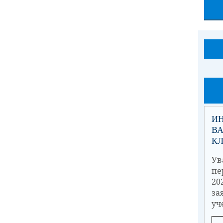
И
ВА
К
Ув
пе
20
з
уч