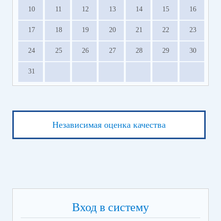
Получите страховые выплаты от АО «СОГАЗ»
10
11
12
13
14
15
16
Оформите кредитные каникулы
Прекратите или приостановите ИП участника
17
18
19
20
21
22
23
СВО
24
25
26
27
28
29
30
Сервисы поддержки для участников СВО и членов их
семей.pdf
(скачать)
(посмотреть)
31
Независимая оценка качества
Вход в систему