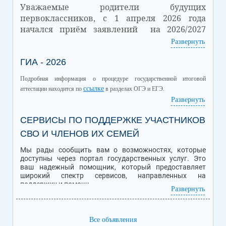
Уважаемые родители будущих
первоклассников, с 1 апреля 2026 года
начался приём заявлений на 2026/2027
учебный год.
Развернуть
Количество
ГИА - 2026
Количество
Дата
зачисленных
вакантных мест
обучающихся
Подробная информация о процедуре государственной итоговой
01.07.2026
32
18
ссылке
аттестации находится по
в разделах ОГЭ и ЕГЭ.
Подробная информация о Приеме обучающихся в школу находится
Развернуть
ссылке
по
.
СЕРВИСЫ ПО ПОДДЕРЖКЕ УЧАСТНИКОВ
СВО И ЧЛЕНОВ ИХ СЕМЕЙ
Мы рады сообщить вам о возможностях, которые
доступны через портал государственных услуг. Это
ваш надежный помощник, который предоставляет
широкий спектр сервисов, направленных на
поддержку и помощь.
Развернуть
Персональная помощь уволенным с военной службы
ветеранам и инвалидам боевых действий - участникам
Все объявления
специальной военной операции (СВО), семьям