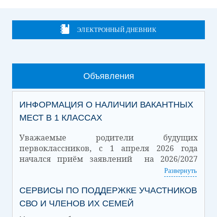
ЭЛЕКТРОННЫЙ ДНЕВНИК
Объявления
ИНФОРМАЦИЯ О НАЛИЧИИ ВАКАНТНЫХ
МЕСТ В 1 КЛАССАХ
Уважаемые родители будущих
первоклассников, с 1 апреля 2026 года
начался приём заявлений на 2026/2027
учебный год.
Развернуть
Количество
СЕРВИСЫ ПО ПОДДЕРЖКЕ УЧАСТНИКОВ
Количество
Дата
зачисленных
вакантных мест
обучающихся
СВО И ЧЛЕНОВ ИХ СЕМЕЙ
01.07.2026
32
18