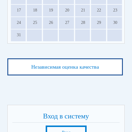
Оформите кредитные каникулы
Прекратите или приостановите ИП участника
17
18
19
20
21
22
23
СВО
24
25
26
27
28
29
30
Сервисы поддержки для участников СВО и членов их
семей.pdf
(скачать)
(посмотреть)
31
Независимая оценка качества
Вход в систему