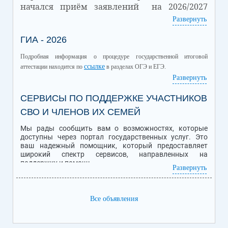
начался приём заявлений на 2026/2027
учебный год.
Развернуть
Количество
ГИА - 2026
Количество
Дата
зачисленных
вакантных мест
обучающихся
Подробная информация о процедуре государственной итоговой
01.07.2026
32
18
ссылке
аттестации находится по
в разделах ОГЭ и ЕГЭ.
Подробная информация о Приеме обучающихся в школу находится
Развернуть
ссылке
по
.
СЕРВИСЫ ПО ПОДДЕРЖКЕ УЧАСТНИКОВ
СВО И ЧЛЕНОВ ИХ СЕМЕЙ
Мы рады сообщить вам о возможностях, которые
доступны через портал государственных услуг. Это
ваш надежный помощник, который предоставляет
широкий спектр сервисов, направленных на
поддержку и помощь.
Развернуть
Персональная помощь уволенным с военной службы
ветеранам и инвалидам боевых действий - участникам
Все объявления
специальной военной операции (СВО), семьям
погибших бойцов.