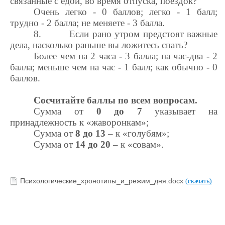
связанные с едой, во время отпуска, поездок?
Очень легко - 0 баллов; легко - 1 балл;
трудно - 2 балла; не меняете - 3 балла.
8.
Если рано утром предстоят важные
дела, насколько раньше вы ложитесь спать?
Более чем на 2 часа - 3 балла; на час-два - 2
балла; меньше чем на час - 1 балл; как обычно - 0
баллов.
Сосчитайте баллы по всем вопросам.
Сумма от
0 до 7
указывает на
принадлежность к «жаворонкам»;
Сумма
от
8 до 13
– к «голубям»;
Сумма
от
14 до 20
– к «совам».
Психологические_хронотипы_и_режим_дня.docx
(скачать)