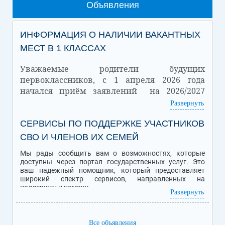
Объявления
ИНФОРМАЦИЯ О НАЛИЧИИ ВАКАНТНЫХ
МЕСТ В 1 КЛАССАХ
Уважаемые родители будущих
первоклассников, с 1 апреля 2026 года
начался приём заявлений на 2026/2027
учебный год.
Развернуть
Количество
СЕРВИСЫ ПО ПОДДЕРЖКЕ УЧАСТНИКОВ
Количество
Дата
зачисленных
вакантных мест
обучающихся
СВО И ЧЛЕНОВ ИХ СЕМЕЙ
01.07.2026
32
18
Мы рады сообщить вам о возможностях, которые
Подробная информация о Приеме обучающихся в школу находится
доступны через портал государственных услуг. Это
ссылке
по
.
ваш надежный помощник, который предоставляет
широкий спектр сервисов, направленных на
поддержку и помощь.
Развернуть
Персональная помощь уволенным с военной службы
ветеранам и инвалидам боевых действий - участникам
Все объявления
специальной военной операции (СВО), семьям