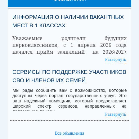
ИНФОРМАЦИЯ О НАЛИЧИИ ВАКАНТНЫХ
МЕСТ В 1 КЛАССАХ
Уважаемые родители будущих
первоклассников, с 1 апреля 2026 года
начался приём заявлений на 2026/2027
учебный год.
Развернуть
Количество
СЕРВИСЫ ПО ПОДДЕРЖКЕ УЧАСТНИКОВ
Количество
Дата
зачисленных
вакантных мест
обучающихся
СВО И ЧЛЕНОВ ИХ СЕМЕЙ
01.07.2026
32
18
Мы рады сообщить вам о возможностях, которые
Подробная информация о Приеме обучающихся в школу находится
доступны через портал государственных услуг. Это
ссылке
по
.
ваш надежный помощник, который предоставляет
широкий спектр сервисов, направленных на
поддержку и помощь.
Развернуть
Персональная помощь уволенным с военной службы
ветеранам и инвалидам боевых действий - участникам
Все объявления
специальной военной операции (СВО), семьям