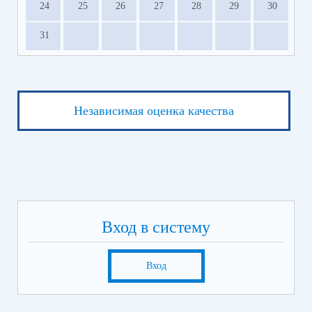
24
25
26
27
28
29
30
Сервисы поддержки для участников СВО и членов их
семей.pdf
(скачать)
(посмотреть)
31
Независимая оценка качества
Вход в систему
Вход