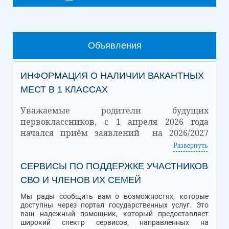
Объявления
ИНФОРМАЦИЯ О НАЛИЧИИ ВАКАНТНЫХ
МЕСТ В 1 КЛАССАХ
Уважаемые родители будущих
первоклассников, с 1 апреля 2026 года
начался приём заявлений на 2026/2027
учебный год.
Развернуть
Количество
СЕРВИСЫ ПО ПОДДЕРЖКЕ УЧАСТНИКОВ
Количество
Дата
зачисленных
вакантных мест
обучающихся
СВО И ЧЛЕНОВ ИХ СЕМЕЙ
01.07.2026
32
18
Мы рады сообщить вам о возможностях, которые
Подробная информация о Приеме обучающихся в школу находится
доступны через портал государственных услуг. Это
ссылке
по
.
ваш надежный помощник, который предоставляет
широкий спектр сервисов, направленных на