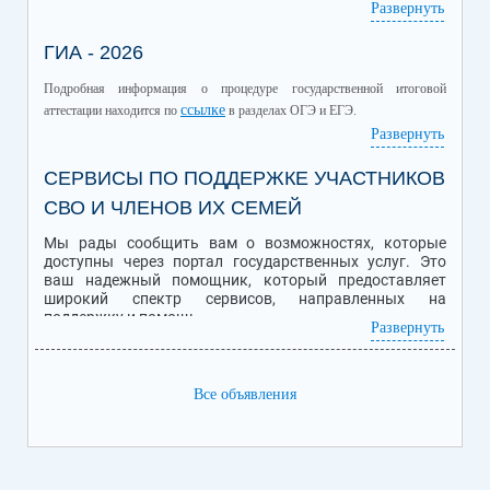
учебный год.
Развернуть
Количество
ГИА - 2026
Количество
Дата
зачисленных
вакантных мест
обучающихся
Подробная информация о процедуре государственной итоговой
01.07.2026
32
18
ссылке
аттестации находится по
в разделах ОГЭ и ЕГЭ.
Подробная информация о Приеме обучающихся в школу находится
Развернуть
ссылке
по
.
СЕРВИСЫ ПО ПОДДЕРЖКЕ УЧАСТНИКОВ
СВО И ЧЛЕНОВ ИХ СЕМЕЙ
Мы рады сообщить вам о возможностях, которые
доступны через портал государственных услуг. Это
ваш надежный помощник, который предоставляет
широкий спектр сервисов, направленных на
поддержку и помощь.
Развернуть
Персональная помощь уволенным с военной службы
ветеранам и инвалидам боевых действий - участникам
Все объявления
специальной военной операции (СВО), семьям
погибших бойцов.
Вся информация об услугах, полагающихся мерах
поддержки и помощи для участников специальной