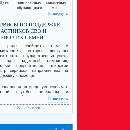
Дата
зачисленных
вакантных
обучающихся
мест
.07.2026
32
18
Развернуть
робная информация о Приеме обучающихся в
РВИСЫ ПО ПОДДЕРЖКЕ
ссылке
лу находится по
.
АСТНИКОВ СВО И
ЕНОВ ИХ СЕМЕЙ
ы рады сообщить вам о
зможностях, которые доступны
ез портал государственных услуг.
о ваш надежный помощник,
торый предоставляет широкий
ектр сервисов, направленных на
держку и помощь.
рсональная помощь уволенным с
енной службы ветеранам и
валидам боевых действий -
Развернуть
астникам специальной военной
ерации (СВО), семьям погибших
Все объявления
цов.
я информация об услугах,
лагающихся мерах поддержки и
Август