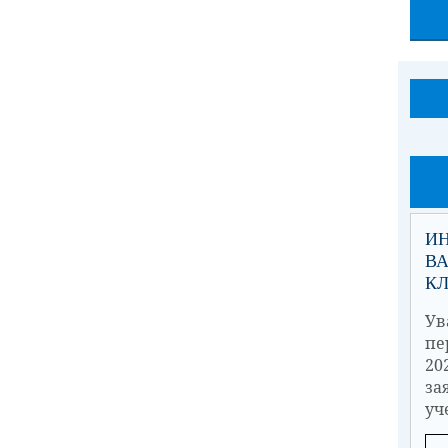
И
ВА
К
Ув
пе
20
з
уч