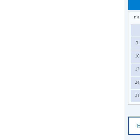
по
вое
се
пн
Как
3
10
17
24
31
Н
СВ