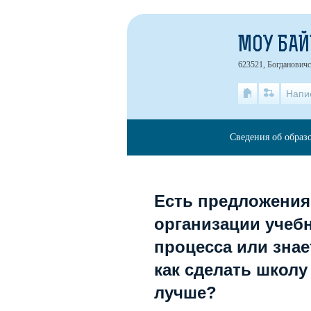
МОУ БАЙ
623521, Богдановичск
Напи
Сведения об образ
Есть предложения
организации учеб
процесса или знае
как сделать школу
лучше?