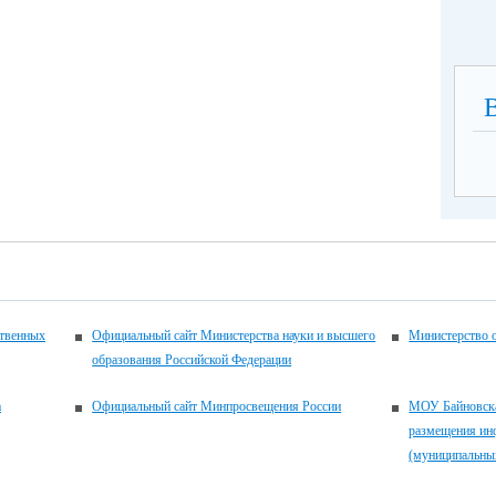
(по
ственных
Официальный сайт Министерства науки и высшего
Министерство 
образования Российской Федерации
а
Официальный сайт Минпросвещения России
МОУ Байновска
размещения ин
(муниципальны